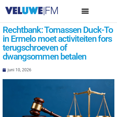
Rechtbank: Tomassen Duck-To
in Ermelo moet activiteiten fors
terugschroeven of
dwangsommen betalen
juni 10, 2026