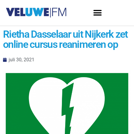
Rietha Dasselaar uit Nijkerk zet
online cursus reanimeren op
juli 30, 2021