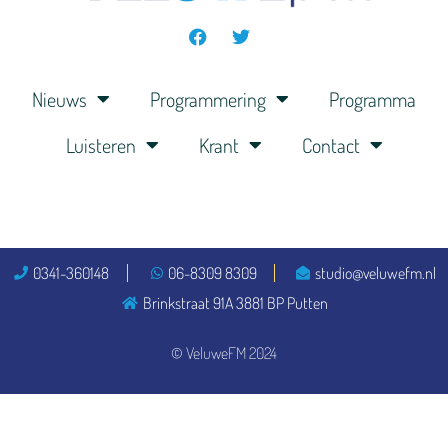
Nieuws
Programmering
Programma
Luisteren
Krant
Contact
0341-360148
06-8309 8309
studio@veluwefm.nl
Brinkstraat 91A 3881 BP Putten
© VeluweFM 2024