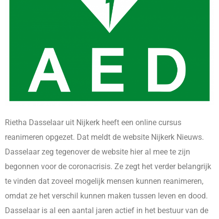
Rietha Dasselaar uit Nijkerk heeft een online cursus
reanimeren opgezet. Dat meldt de website Nijkerk Nieuws.
Dasselaar zeg tegenover de website hier al mee te zijn
begonnen voor de coronacrisis. Ze zegt het verder belangrijk
te vinden dat zoveel mogelijk mensen kunnen reanimeren,
omdat ze het verschil kunnen maken tussen leven en dood.
Dasselaar is al een aantal jaren actief in het bestuur van de