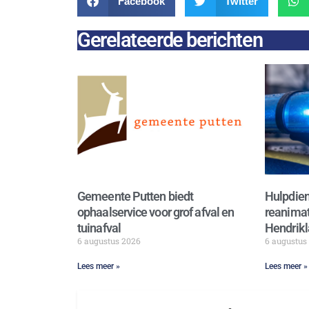
Facebook
Twitter
Gerelateerde berichten
Gemeente Putten biedt
Hulpdien
ophaalservice voor grof afval en
reanimat
tuinafval
Hendrikl
6 augustus 2026
6 augustus
Lees meer »
Lees meer »