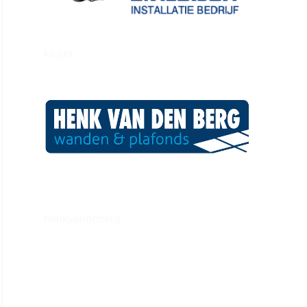
kleijer
henkvandeberg