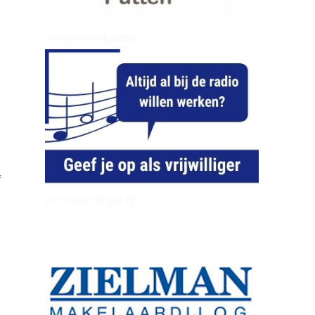
dierenkliniekputten
f
word vrijwilliger (1)