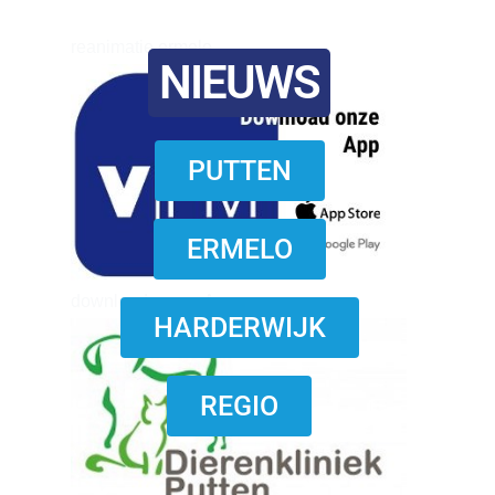
reanimatie ermelo
NIEUWS
PUTTEN
ERMELO
download onzze App
HARDERWIJK
REGIO