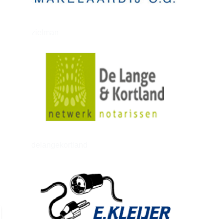
zielman
delangekortland