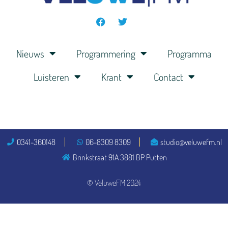
Nieuws
Programmering
Programma
Luisteren
Krant
Contact
0341-360148
06-8309 8309
studio@veluwefm.nl
Brinkstraat 91A 3881 BP Putten
© VeluweFM 2024