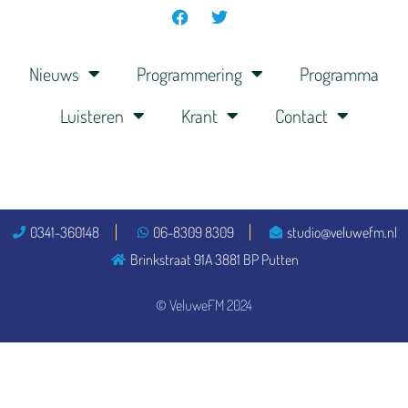
Nieuws
Programmering
Programma
Luisteren
Krant
Contact
0341-360148
06-8309 8309
studio@veluwefm.nl
Brinkstraat 91A 3881 BP Putten
© VeluweFM 2024