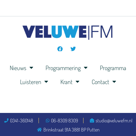
Nieuws
Programmering
Programma
Luisteren
Krant
Contact
0341-360148
06-8309 8309
studio@veluwefm.nl
Brinkstraat 91A 3881 BP Putten