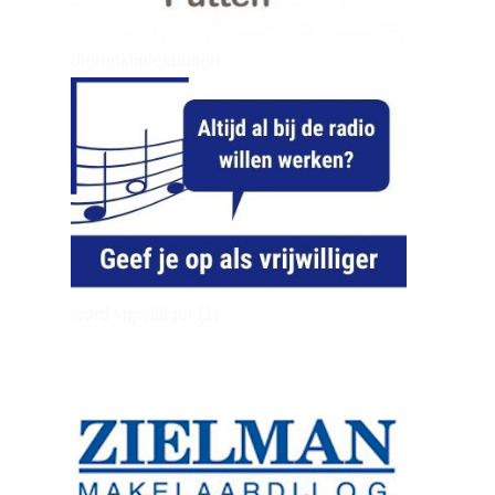
dierenkliniekputten
word vrijwilliger (1)