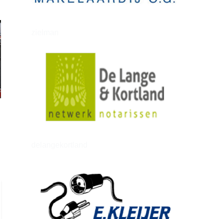
zielman
delangekortland