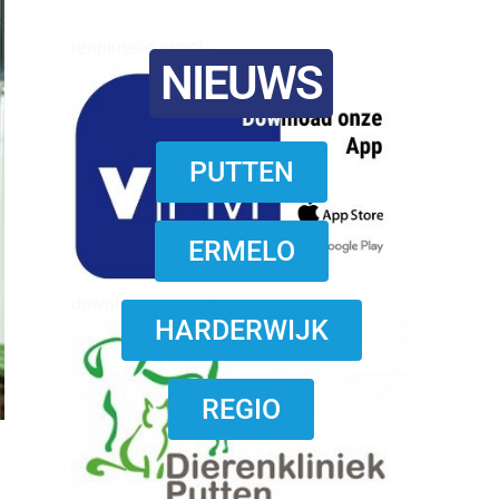
reanimatie ermelo
NIEUWS
PUTTEN
ERMELO
download onzze App
HARDERWIJK
REGIO