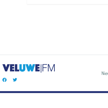
Ni
© VeluweFM 2024