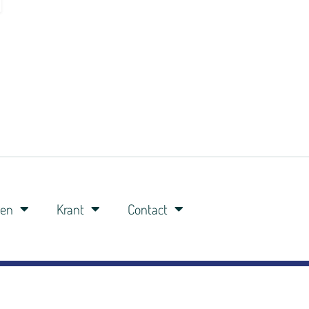
ren
Krant
Contact
0341-360148
06-8309 8309
studio@veluwefm.nl
Brinkstraat 91A 3881 BP Putten