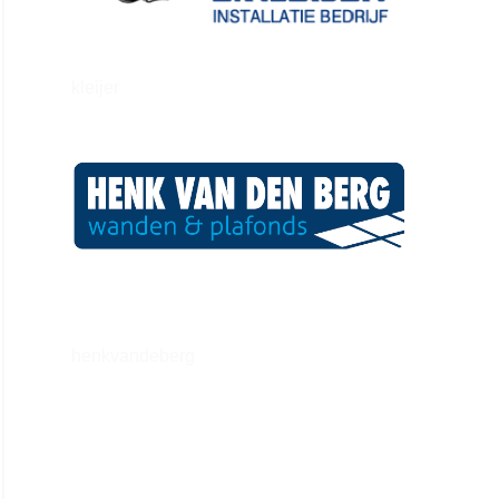
kleijer
henkvandeberg