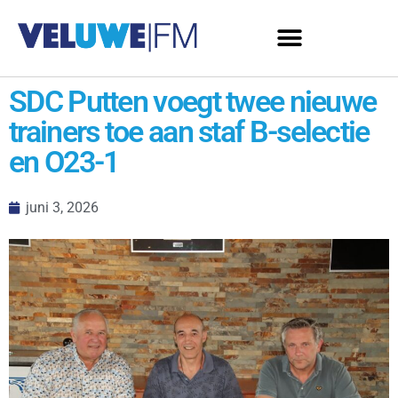
SDC Putten voegt twee nieuwe
trainers toe aan staf B-selectie
en O23-1
juni 3, 2026