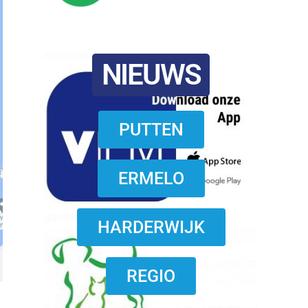
reanimatie ermelo
NIEUWS
PUTTEN
ERMELO
download onzze App
HARDERWIJK
REGIO