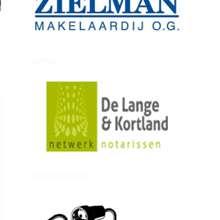
zielman
delangekortland