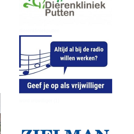
dierenkliniekputten
word vrijwilliger (1)