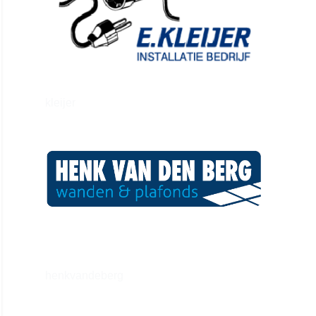
kleijer
henkvandeberg