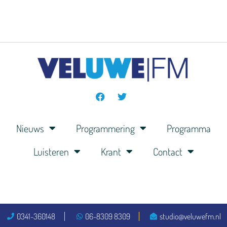
Nieuws
Programmering
Programma
Luisteren
Krant
Contact
0341-360148
06-8309 8309
studio@veluwefm.nl