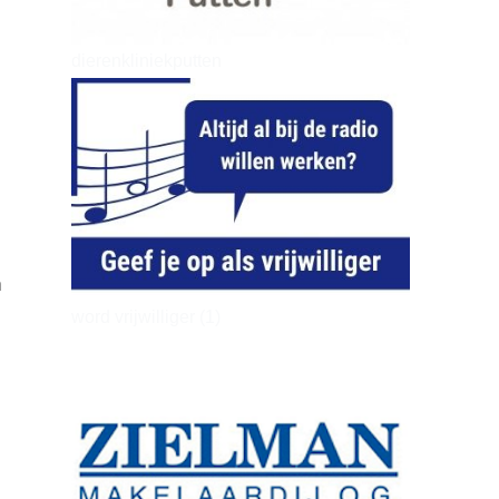
dierenkliniekputten
n
word vrijwilliger (1)