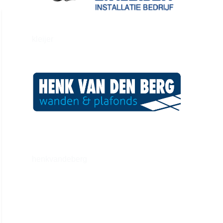
kleijer
henkvandeberg