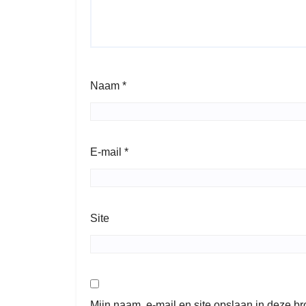
Naam
*
E-mail
*
Site
Mijn naam, e-mail en site opslaan in deze b