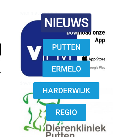
reanimatie ermelo
NIEUWS
PUTTEN
ERMELO
download onzze App
HARDERWIJK
REGIO