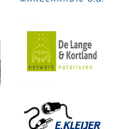
zielman
delangekortland