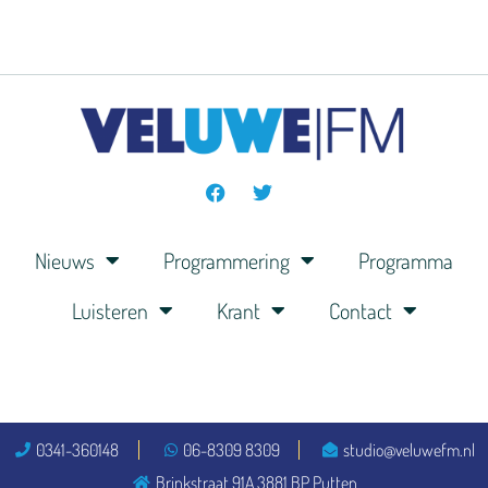
Nieuws
Programmering
Programma
Luisteren
Krant
Contact
0341-360148
06-8309 8309
studio@veluwefm.nl
Brinkstraat 91A 3881 BP Putten