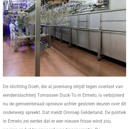
De stichting Doeh, die al jarenlang strijdt tegen overlast van
eendenslachterij Tomassen Duck-To in Ermelo, is verbijsterd
nu de gemeenteraad opnieuw achter gesloten deuren over dit
onderwerp spreekt. Dat meldt Omroep Gelderland. De politiek
in Ermelo zei eerder dat er een nieuwe frisse wind zou