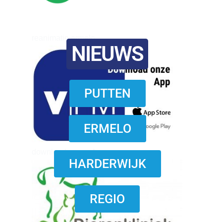
reanimatie ermelo
NIEUWS
PUTTEN
ERMELO
download onzze App
HARDERWIJK
REGIO