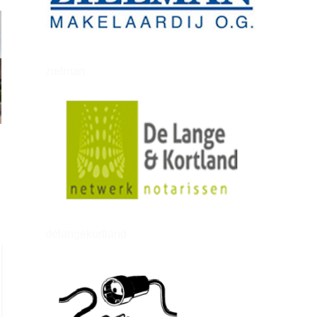
zielman
delangekortland