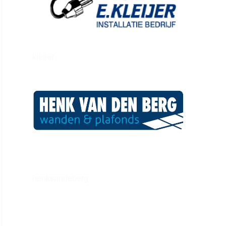
kleijer
henkvandeberg