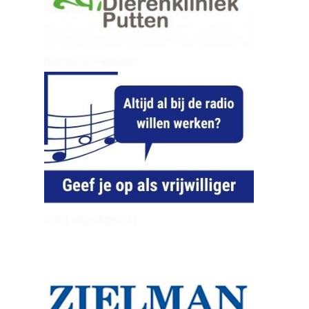
dierenkliniekputten
word vrijwilliger (1)