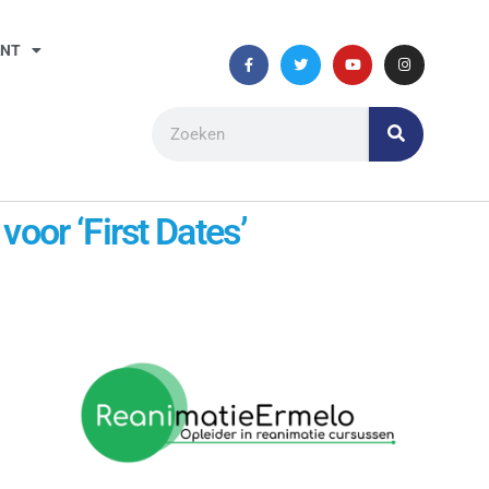
ANT
oor ‘First Dates’