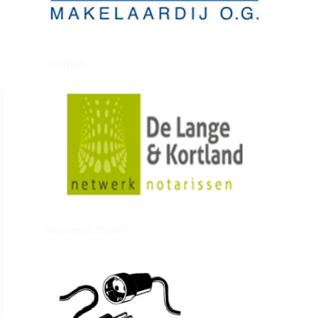
zielman
delangekortland