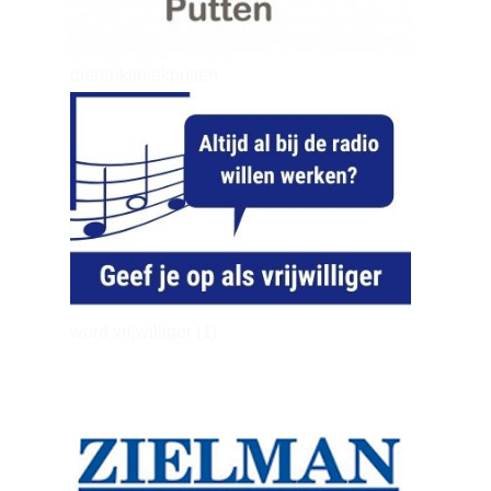
dierenkliniekputten
word vrijwilliger (1)