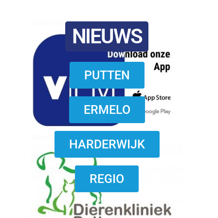
reanimatie ermelo
NIEUWS
PUTTEN
ERMELO
download onzze App
HARDERWIJK
REGIO