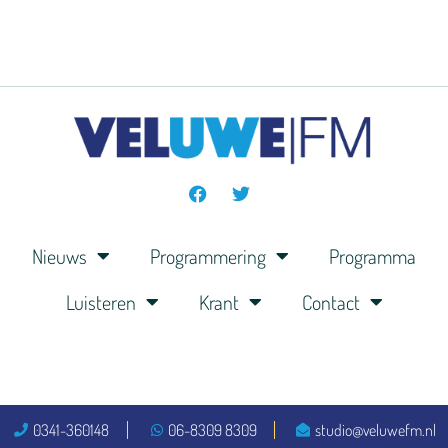
Nieuws
Programmering
Programma
Luisteren
Krant
Contact
0341-360148
06-8309 8309
studio@veluwefm.nl