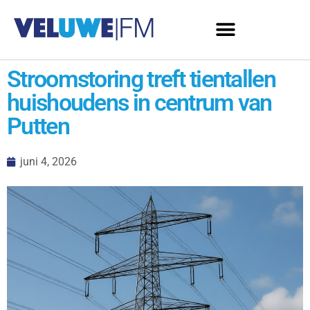
Stroomstoring treft tientallen
huishoudens in centrum van
Putten
juni 4, 2026