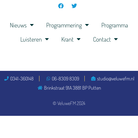
Nieuws
Programmering
Programma
Luisteren
Krant
Contact
0341-360148
06-8309 8309
studio@veluwefm.nl
Brinkstraat 91A 3881 BP Putten
© VeluweFM 2024