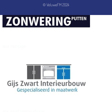
© VeluweFM 2024
henkvandeberg
duo montage
gijs zwart interieurbouw