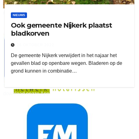
ruitengaparket
NIEUWS
Ook gemeente Nijkerk plaatst
zielman
bladkorven
26 OKTOBER 2022
De gemeente Nijkerk verwijdert in het najaar het
gevallen blad op openbare wegen. Bladeren op de
grond kunnen in combinatie…
download onzze App
delangekortland