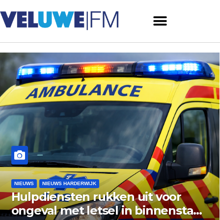
ARDERWIJK
NIEUWS
NIEUWS E
ten rukken uit voor
Gemeente
et letsel in binnenstad
vishandel 