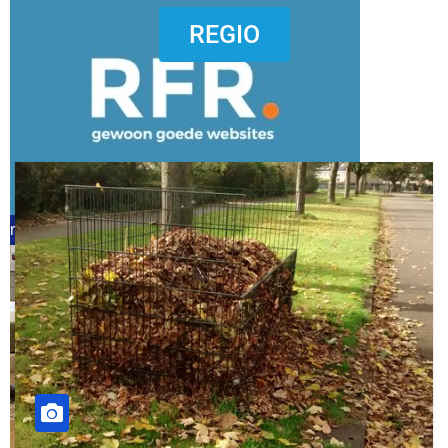
dierenkliniekputten
REGIO
refreshed webdesign putten
word vrijwilliger (1)