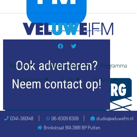
flitsmeister
kleijer
Nieuws
Programmering
Programma
Luisteren
Krant
Contact
ook adverteren
0341-360148
06-8309 8309
studio@veluwefm.nl
Brinkstraat 91A 3881 BP Putten