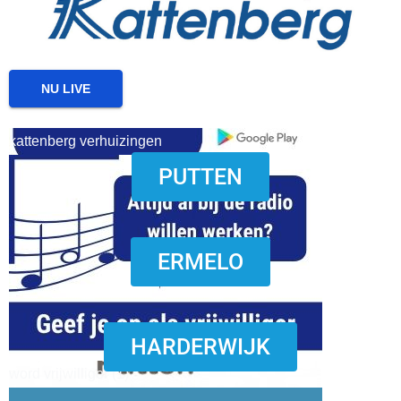
NU LIVE
kattenberg verhuizingen
PUTTEN
download onzze App
ERMELO
HARDERWIJK
word vrijwilliger (1)