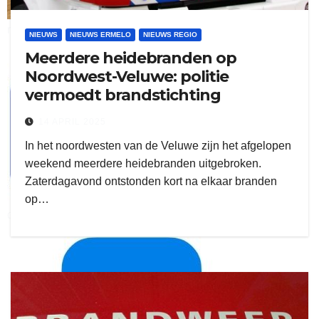
ruitengaparket
NIEUWS
NIEUWS ERMELO
NIEUWS REGIO
Meerdere heidebranden op
zielman
Noordwest-Veluwe: politie
vermoedt brandstichting
14 APRIL 2025
In het noordwesten van de Veluwe zijn het afgelopen
weekend meerdere heidebranden uitgebroken.
Zaterdagavond ontstonden kort na elkaar branden
op…
download onzze App
delangekortland