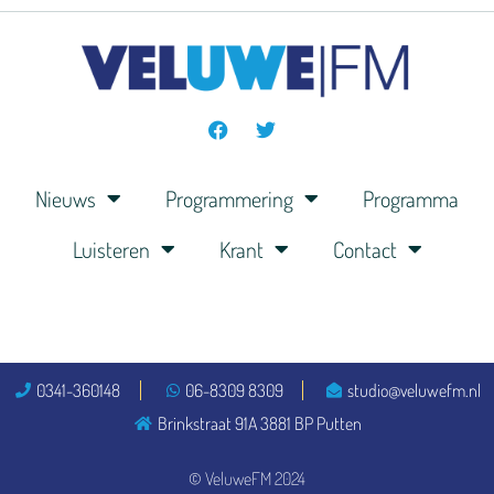
Nieuws
Programmering
Programma
Luisteren
Krant
Contact
0341-360148
06-8309 8309
studio@veluwefm.nl
Brinkstraat 91A 3881 BP Putten
© VeluweFM 2024