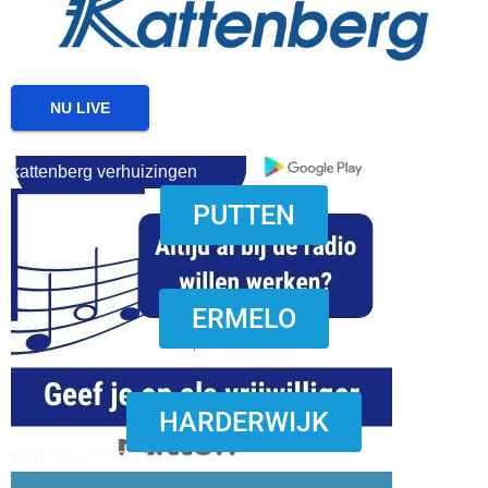
NU LIVE
kattenberg verhuizingen
PUTTEN
download onzze App
ERMELO
HARDERWIJK
word vrijwilliger (1)