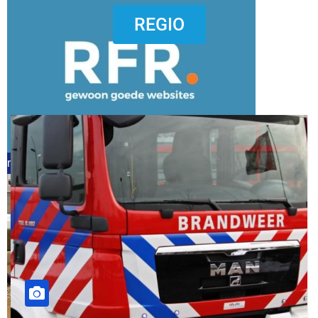
dierenkliniekputten
REGIO
refreshed webdesign putten
word vrijwilliger (1)