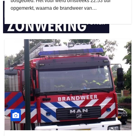
bosgebied. Het vuur werd omstreeks 22.53 uur
opgemerkt, waarna de brandweer van…
henkvandeberg
duo montage
gijs zwart interieurbouw