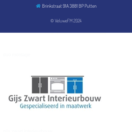
Brinkstraat 91A 3881 BP Putten
henkvandeberg
© VeluweFM 2024
duo montage
gijs zwart interieurbouw