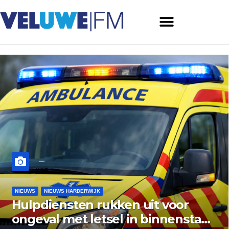
NIEUWS
NIEUWS ERMELO
 uit voor
Gemeente Ermelo w
in binnenstad
vishandel af: standp