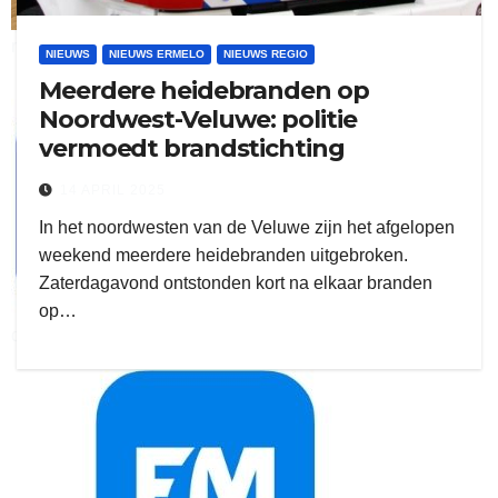
ruitengaparket
NIEUWS
NIEUWS ERMELO
NIEUWS REGIO
Meerdere heidebranden op
zielman
Noordwest-Veluwe: politie
vermoedt brandstichting
14 APRIL 2025
In het noordwesten van de Veluwe zijn het afgelopen
weekend meerdere heidebranden uitgebroken.
Zaterdagavond ontstonden kort na elkaar branden
op…
download onzze App
delangekortland