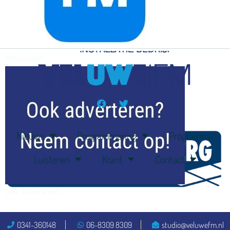
flitsmeister
kleijer
Nieuws
Programmering
Programma
Luisteren
Krant
Contact
ook adverteren
0341-360148
06-8309 8309
studio@veluwefm.nl