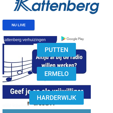
NU LIVE
kattenberg verhuizingen
PUTTEN
download onzze App
ERMELO
HARDERWIJK
word vrijwilliger (1)