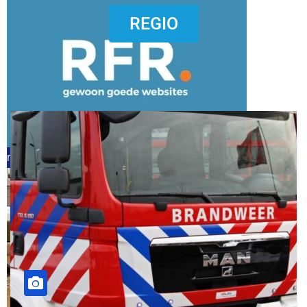
dierenkliniekputten
REGIO
refreshed webdesign putten
word vrijwilliger (1)