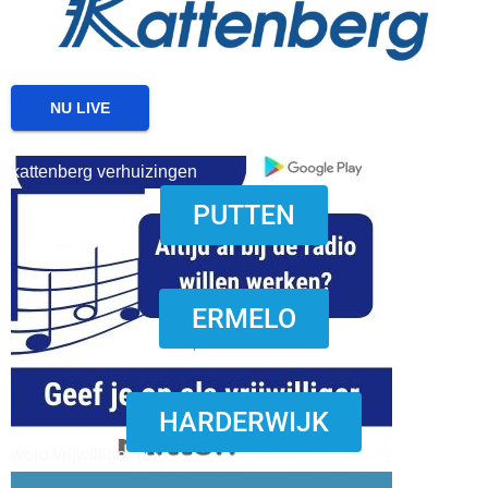
NU LIVE
kattenberg verhuizingen
PUTTEN
download onzze App
ERMELO
HARDERWIJK
word vrijwilliger (1)