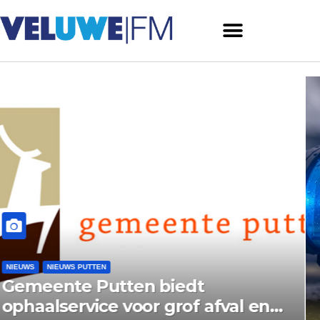
NIEUWS
NIEUWS ERMELO
Hulpdiensten rukken uit 
val en
reanimatiemelding aan Pr