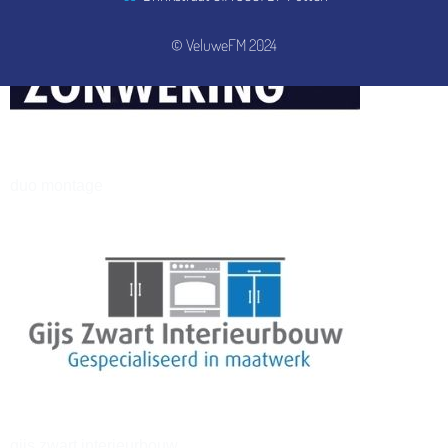
© VeluweFM 2024
henkvandeberg
duo montage
gijs zwart interieurbouw