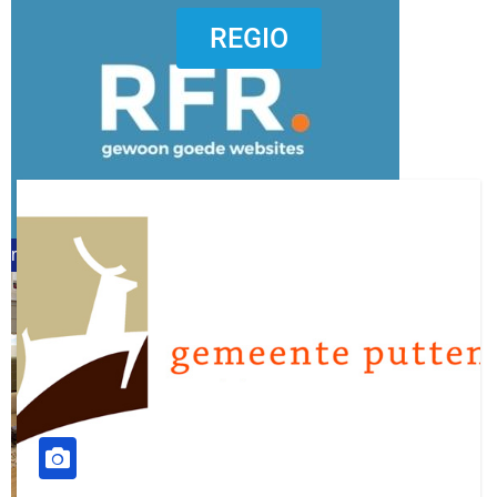
dierenkliniekputten
REGIO
refreshed webdesign putten
word vrijwilliger (1)