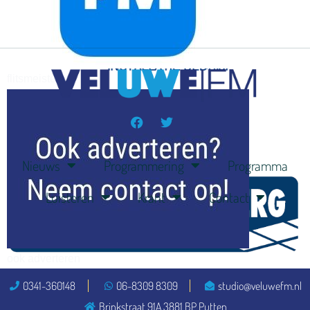
flitsmeister
kleijer
Nieuws
Programmering
Programma
Luisteren
Krant
Contact
ook adverteren
0341-360148
06-8309 8309
studio@veluwefm.nl
Brinkstraat 91A 3881 BP Putten