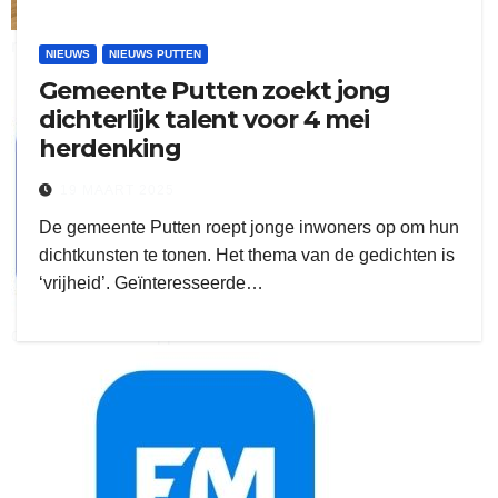
ruitengaparket
NIEUWS
NIEUWS PUTTEN
Gemeente Putten zoekt jong
zielman
dichterlijk talent voor 4 mei
herdenking
19 MAART 2025
De gemeente Putten roept jonge inwoners op om hun
dichtkunsten te tonen. Het thema van de gedichten is
‘vrijheid’. Geïnteresseerde…
download onzze App
delangekortland