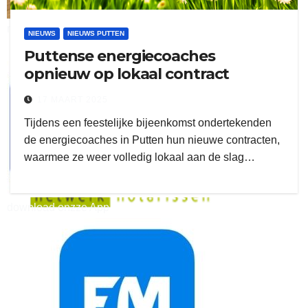
ruitengaparket
NIEUWS
NIEUWS PUTTEN
Puttense energiecoaches
zielman
opnieuw op lokaal contract
17 MAART 2025
Tijdens een feestelijke bijeenkomst ondertekenden
de energiecoaches in Putten hun nieuwe contracten,
waarmee ze weer volledig lokaal aan de slag…
download onzze App
delangekortland