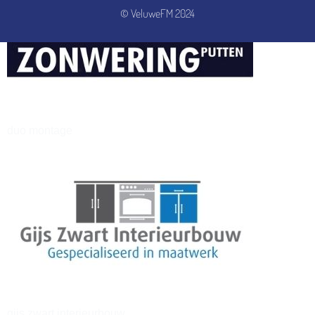
© VeluweFM 2024
henkvandeberg
duo montage
gijs zwart interieurbouw