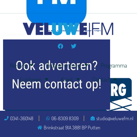
flitsmeister
kleijer
Nieuws
Programmering
Programma
Luisteren
Krant
Contact
ook adverteren
0341-360148
06-8309 8309
studio@veluwefm.nl
Brinkstraat 91A 3881 BP Putten