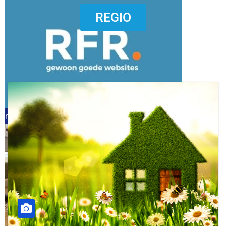
dierenkliniekputten
REGIO
refreshed webdesign putten
word vrijwilliger (1)