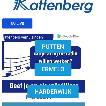
NU LIVE
kattenberg verhuizingen
PUTTEN
download onzze App
ERMELO
HARDERWIJK
word vrijwilliger (1)