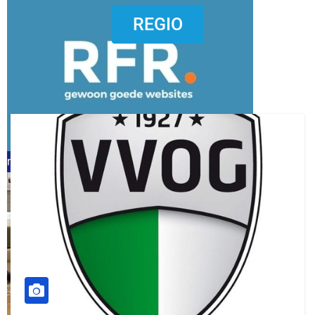
dierenkliniekputten
REGIO
refreshed webdesign putten
word vrijwilliger (1)