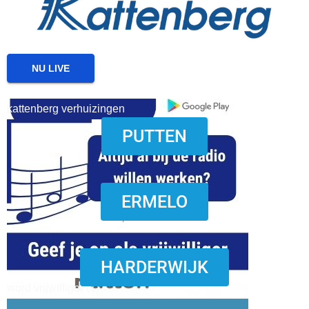
NU LIVE
kattenberg verhuizingen
PUTTEN
download onzze App
ERMELO
HARDERWIJK
word vrijwilliger (1)