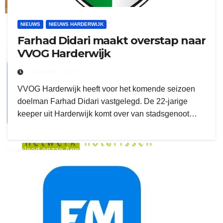
ruitengaparket
NIEUWS
NIEUWS HARDERWIJK
Farhad Didari maakt overstap naar
zielman
VVOG Harderwijk
14 MAART 2025
VVOG Harderwijk heeft voor het komende seizoen
doelman Farhad Didari vastgelegd. De 22-jarige
keeper uit Harderwijk komt over van stadsgenoot…
download onzze App
delangekortland