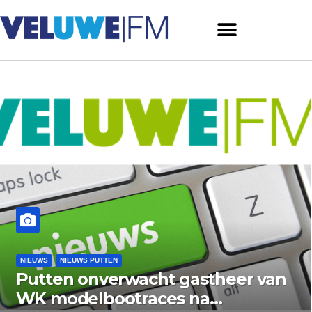
WS
NIEUWS PUTTEN
NIEU
tten onverwacht gastheer van
Be
 modelbootraces na
Kra