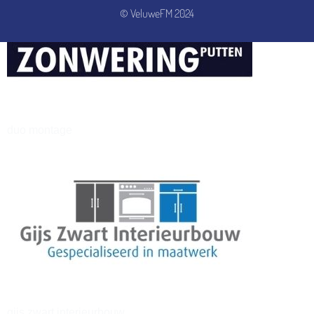
© VeluweFM 2024
henkvandeberg
duo montage
gijs zwart interieurbouw