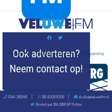
flitsmeister
kleijer
Nieuws
Programmering
Programma
Luisteren
Krant
Contact
ook adverteren
0341-360148
06-8309 8309
studio@veluwefm.nl
Brinkstraat 91A 3881 BP Putten