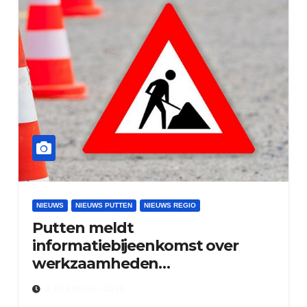
NIEUWS
NIEUWS PUTTEN
NIEUWS REGIO
Putten meldt
informatiebijeenkomst over
werkzaamheden
Apeldoornsestraat
3 FEBRUARI 2025