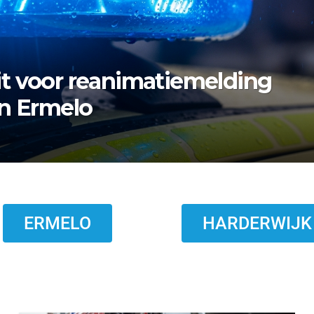
rmelo zoekt nazaten van
ERMELO
HARDERWIJK