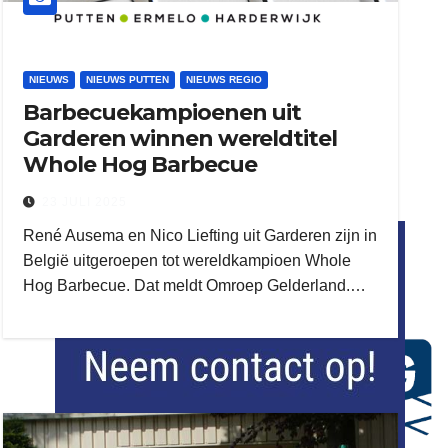
NIEUWS
NIEUWS PUTTEN
NIEUWS REGIO
Barbecuekampioenen uit
Garderen winnen wereldtitel
Whole Hog Barbecue
23 JULI 2025
flitsmeister
René Ausema en Nico Liefting uit Garderen zijn in
kleijer
België uitgeroepen tot wereldkampioen Whole
Hog Barbecue. Dat meldt Omroep Gelderland.…