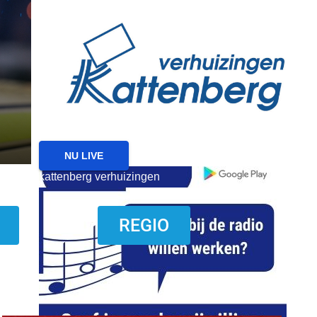
reanimatie ermelo
NIEUWS
NIEUWS HARDERWIJK
Harderwijk wil lokale f
met nieuw evenemente
6 AUGUSTUS 2026
NU LIVE
kattenberg verhuizingen
download onzze App
REGIO