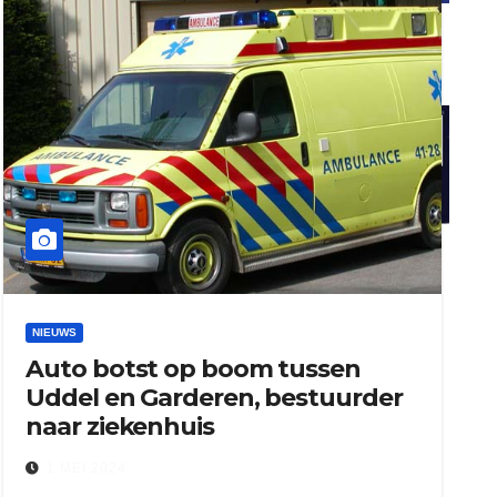
ook adverteren
henkvandeberg
duo montage
NIEUWS
Auto botst op boom tussen
Uddel en Garderen, bestuurder
naar ziekenhuis
1 MEI 2024