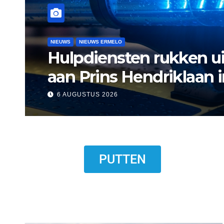
NIEUWS
NIEUWS ERMELO
NIEUWS HARDERWIJK
Museum Het Pakhuis E
Harderwijkse visser
6 AUGUSTUS 2026
PUTTEN