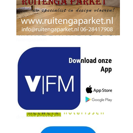
ruitengaparket
zielman
download onzze App
delangekortland