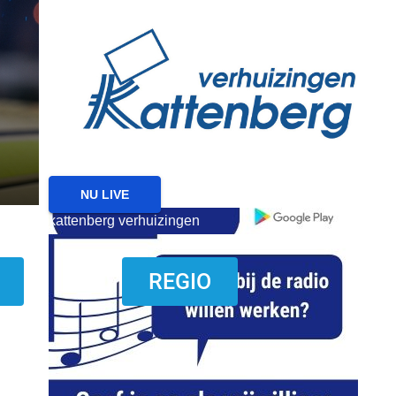
reanimatie ermelo
NIEUWS
NIEUWS HARDERWIJK
Harderwijk wil lokale f
met nieuw evenemente
6 AUGUSTUS 2026
NU LIVE
kattenberg verhuizingen
download onzze App
REGIO