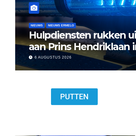
NIEUWS
NIEUWS ERMELO
NIEUWS HARDERWIJK
Museum Het Pakhuis E
Harderwijkse visser
6 AUGUSTUS 2026
PUTTEN