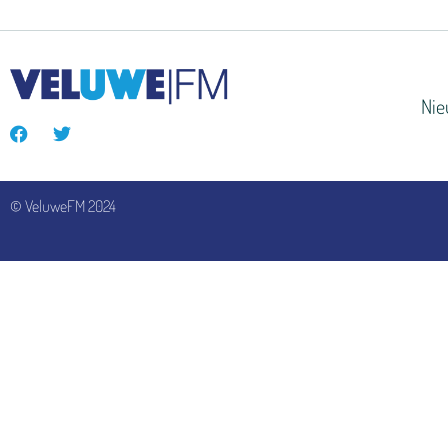
Ni
© VeluweFM 2024