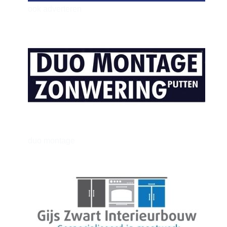
ook adverteren
henkvandeberg
duo montage