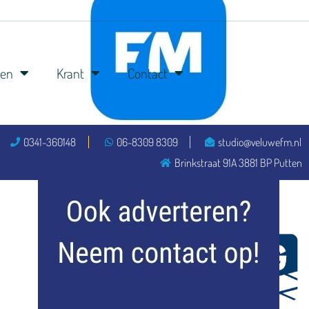
ren
Krant
Contact
0341-360148
06-8309 8309
studio@veluwefm.nl
flitsmeister
Brinkstraat 91A 3881 BP Putten
kleijer