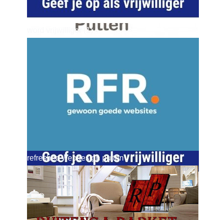
word vrijwilliger (1)
dierenkliniekputten
refreshed webdesign putten
word vrijwilliger (1)