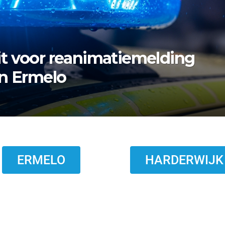
rmelo zoekt nazaten van
ERMELO
HARDERWIJK