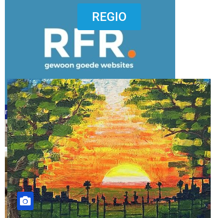
dierenkliniekputten
REGIO
refreshed webdesign putten
word vrijwilliger (1)