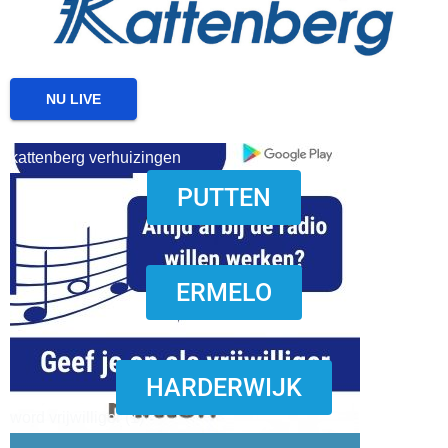
NU LIVE
kattenberg verhuizingen
PUTTEN
download onzze App
ERMELO
HARDERWIJK
word vrijwilliger (1)