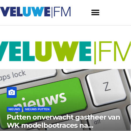
NIEUWS PUTTEN
NIEUWS
en onverwacht gastheer van
Berm
odelbootraces na
Krac