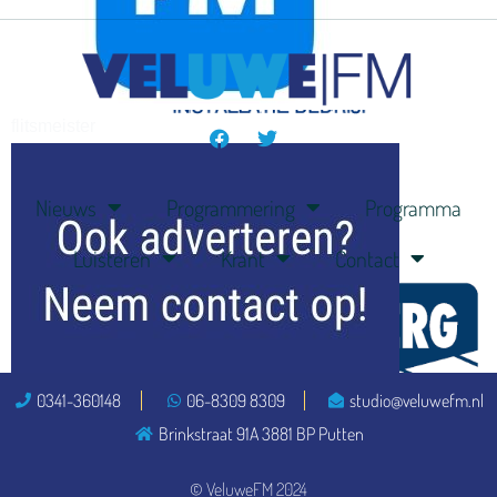
flitsmeister
kleijer
Nieuws
Programmering
Programma
Luisteren
Krant
Contact
0341-360148
06-8309 8309
studio@veluwefm.nl
ook adverteren
Brinkstraat 91A 3881 BP Putten
© VeluweFM 2024