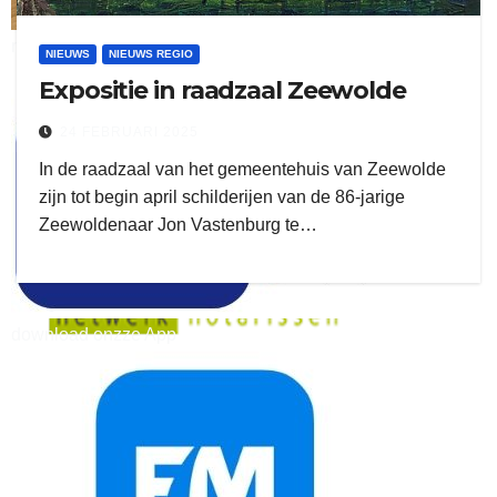
ruitengaparket
NIEUWS
NIEUWS REGIO
Expositie in raadzaal Zeewolde
zielman
24 FEBRUARI 2025
In de raadzaal van het gemeentehuis van Zeewolde
zijn tot begin april schilderijen van de 86-jarige
Zeewoldenaar Jon Vastenburg te…
download onzze App
delangekortland