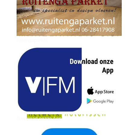
ruitengaparket
zielman
download onzze App
delangekortland