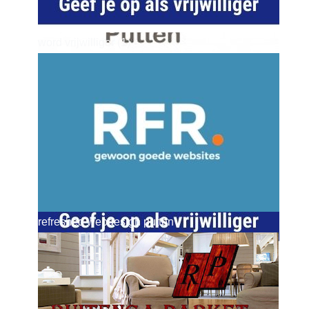
word vrijwilliger (1)
dierenkliniekputten
refreshed webdesign putten
word vrijwilliger (1)