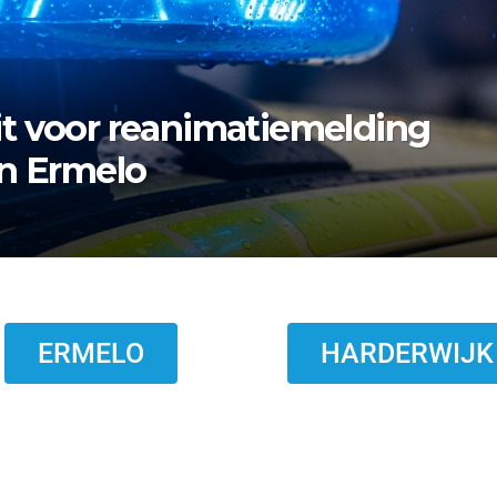
rmelo zoekt nazaten van
ERMELO
HARDERWIJK