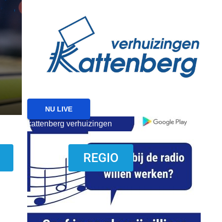
reanimatie ermelo
NIEUWS
NIEUWS HARDERWIJK
Harderwijk wil lokale f
met nieuw evenemente
6 AUGUSTUS 2026
NU LIVE
kattenberg verhuizingen
download onzze App
REGIO