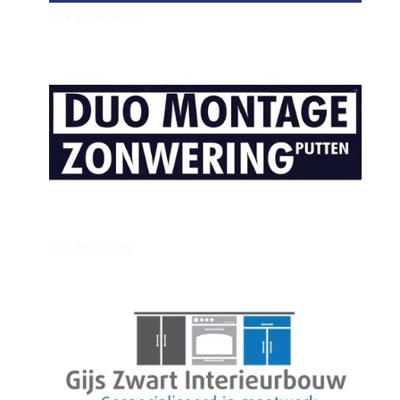
ook adverteren
henkvandeberg
duo montage