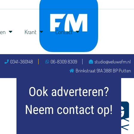
ren
Krant
Contact
0341-360148
06-8309 8309
studio@veluwefm.nl
flitsmeister
Brinkstraat 91A 3881 BP Putten
kleijer