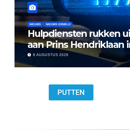
NIEUWS
NIEUWS ERMELO
NIEUWS HARDERWIJK
Museum Het Pakhuis E
Harderwijkse visser
6 AUGUSTUS 2026
PUTTEN