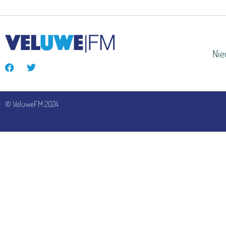
Ni
© VeluweFM 2024