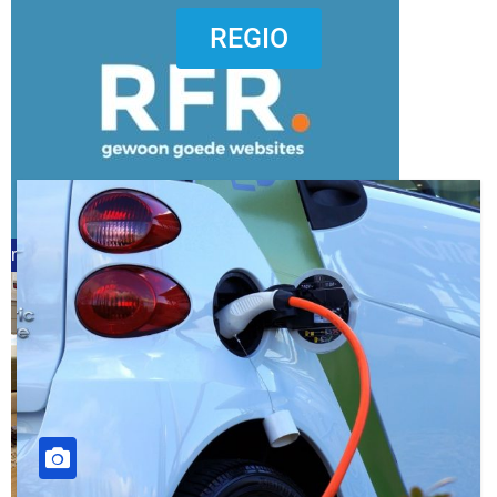
dierenkliniekputten
REGIO
refreshed webdesign putten
word vrijwilliger (1)