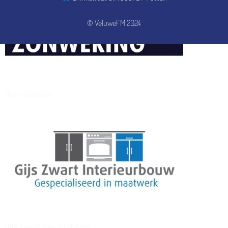
© VeluweFM 2024
henkvandeberg
duo montage
gijs zwart interieurbouw