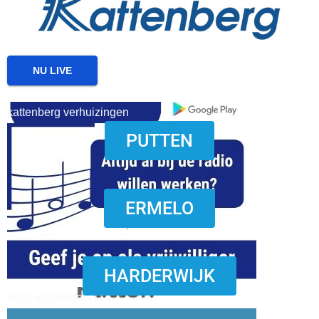
NU LIVE
kattenberg verhuizingen
PUTTEN
download onzze App
ERMELO
HARDERWIJK
word vrijwilliger (1)