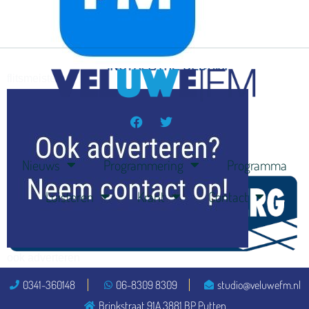
flitsmeister
kleijer
Nieuws
Programmering
Programma
Luisteren
Krant
Contact
ook adverteren
0341-360148
06-8309 8309
studio@veluwefm.nl
Brinkstraat 91A 3881 BP Putten