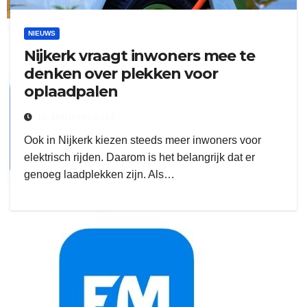
ruitengaparket
NIEUWS
Nijkerk vraagt inwoners mee te
zielman
denken over plekken voor
oplaadpalen
10 JANUARI 2024
Ook in Nijkerk kiezen steeds meer inwoners voor
elektrisch rijden. Daarom is het belangrijk dat er
genoeg laadplekken zijn. Als…
download onzze App
delangekortland