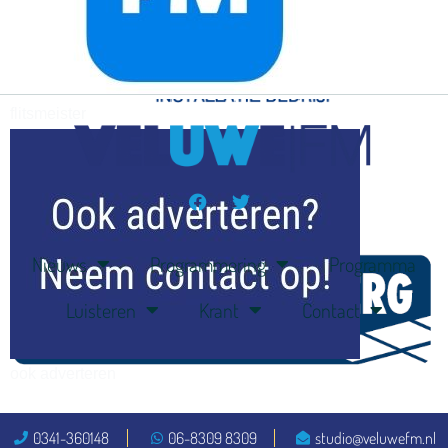
flitsmeister
kleijer
Nieuws
Programmering
Programma
Luisteren
Krant
Contact
ook adverteren
0341-360148
06-8309 8309
studio@veluwefm.nl