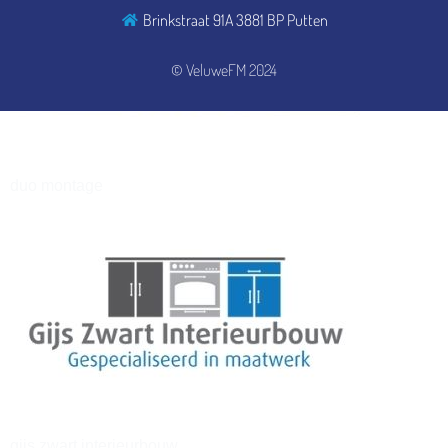
Brinkstraat 91A 3881 BP Putten
henkvandeberg
© VeluweFM 2024
duo montage
gijs zwart interieurbouw