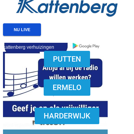
NU LIVE
kattenberg verhuizingen
PUTTEN
download onzze App
ERMELO
HARDERWIJK
word vrijwilliger (1)