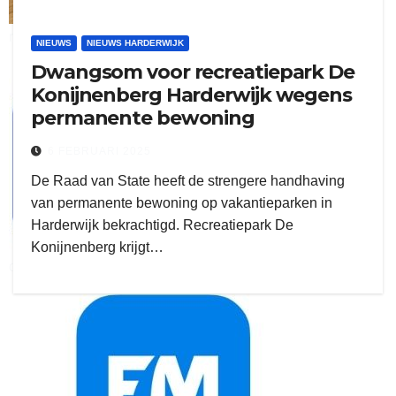
ruitengaparket
NIEUWS
NIEUWS HARDERWIJK
Dwangsom voor recreatiepark De
zielman
Konijnenberg Harderwijk wegens
permanente bewoning
6 FEBRUARI 2025
De Raad van State heeft de strengere handhaving
van permanente bewoning op vakantieparken in
Harderwijk bekrachtigd. Recreatiepark De
Konijnenberg krijgt…
download onzze App
delangekortland