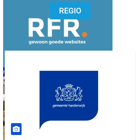
dierenkliniekputten
REGIO
refreshed webdesign putten
word vrijwilliger (1)