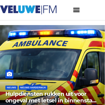
NIEUWS
NIEUWS ERMELO
 voor
Gemeente Ermelo wijst 
nnenstad
vishandel af: standplaat