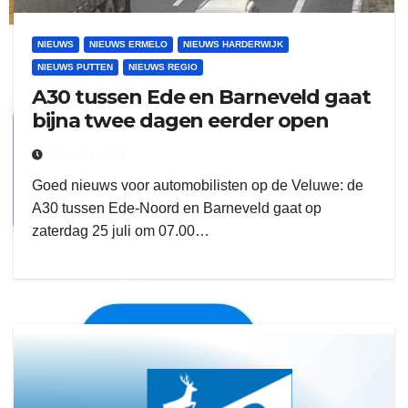
ruitengaparket
NIEUWS
NIEUWS ERMELO
NIEUWS HARDERWIJK
NIEUWS PUTTEN
NIEUWS REGIO
zielman
A30 tussen Ede en Barneveld gaat
bijna twee dagen eerder open
22 JULI 2026
Goed nieuws voor automobilisten op de Veluwe: de
A30 tussen Ede-Noord en Barneveld gaat op
zaterdag 25 juli om 07.00…
download onzze App
delangekortland