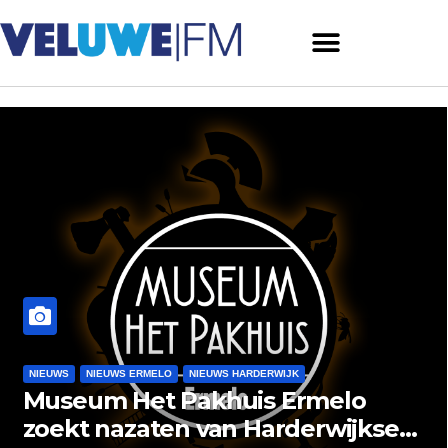
NIEUWS
NIEUWS HARDERWIJK
Harderwijk wil lokale festivals
beter ondersteunen met nieuw