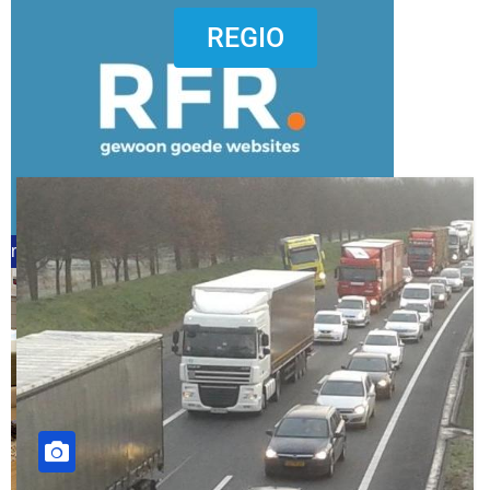
dierenkliniekputten
REGIO
refreshed webdesign putten
word vrijwilliger (1)