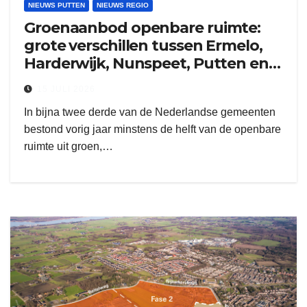
NIEUWS PUTTEN
NIEUWS REGIO
Groenaanbod openbare ruimte:
grote verschillen tussen Ermelo,
Harderwijk, Nunspeet, Putten en
Zeewolde
15 JULI 2026
In bijna twee derde van de Nederlandse gemeenten
bestond vorig jaar minstens de helft van de openbare
ruimte uit groen,…