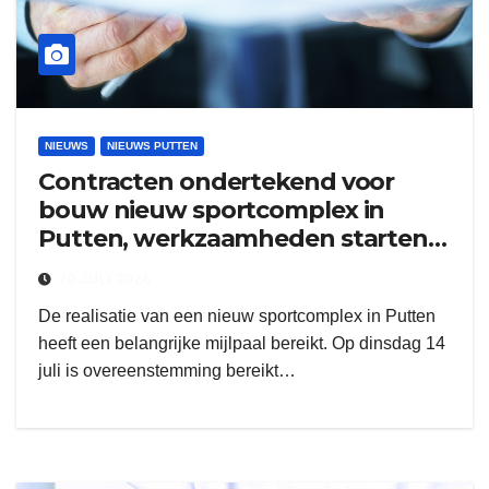
NIEUWS
NIEUWS PUTTEN
Contracten ondertekend voor
bouw nieuw sportcomplex in
Putten, werkzaamheden starten
eind augustus
20 JULI 2026
De realisatie van een nieuw sportcomplex in Putten
heeft een belangrijke mijlpaal bereikt. Op dinsdag 14
juli is overeenstemming bereikt…