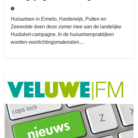
huidkanker
17 JULI 2026
Huisartsen in Ermelo, Harderwijk, Putten en
Zeewolde doen deze zomer mee aan de landelijke
Huidalert-campagne. In de huisartsenpraktijken
worden voorlichtingsmaterialen…