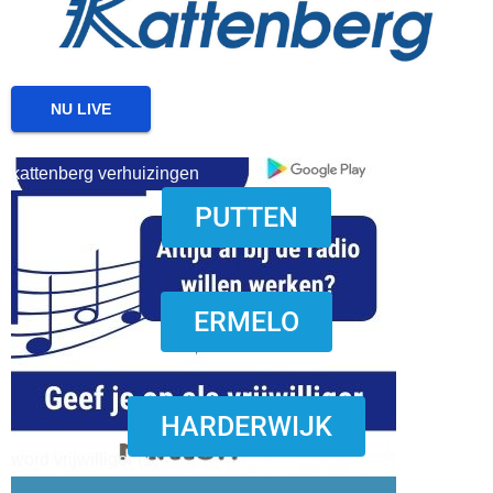
NU LIVE
kattenberg verhuizingen
PUTTEN
download onzze App
ERMELO
HARDERWIJK
word vrijwilliger (1)