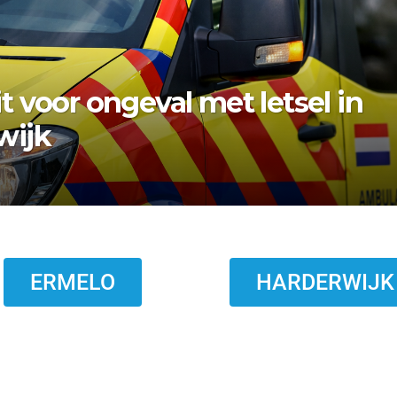
 bezwaar vishandel af:
topt eind 2026
ERMELO
HARDERWIJK