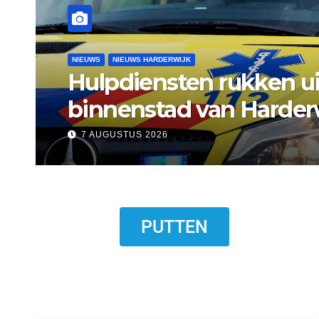
NIEUWS
NIEUWS ERMELO
Gemeente Ermelo wijst
standplaats op Markt s
7 AUGUSTUS 2026
PUTTEN