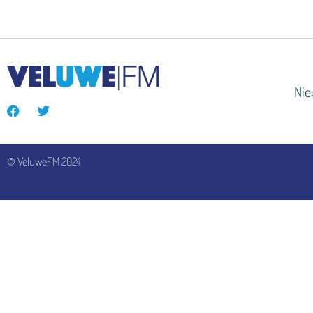
Ni
© VeluweFM 2024