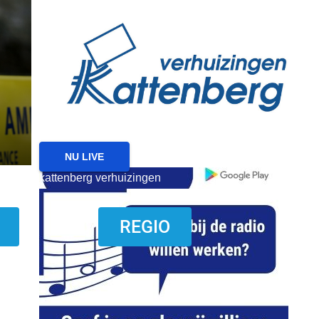
reanimatie ermelo
NIEUWS
NIEUWS ERMELO
Brand gemeld bij zorgin
Ermelo
7 AUGUSTUS 2026
NU LIVE
kattenberg verhuizingen
download onzze App
REGIO