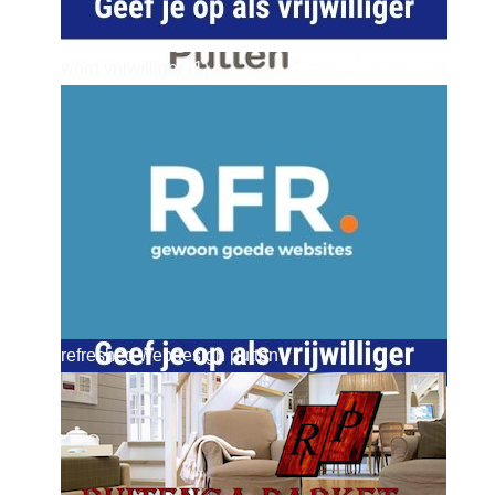
word vrijwilliger (1)
dierenkliniekputten
refreshed webdesign putten
word vrijwilliger (1)