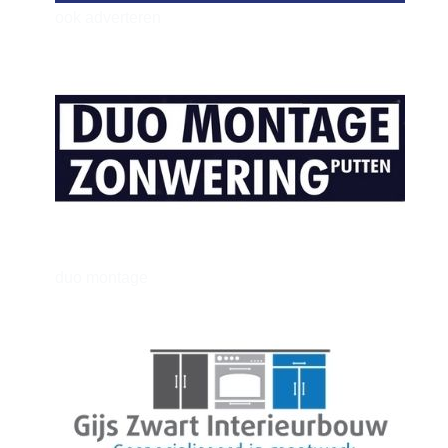
ook adverteren
henkvandeberg
duo montage