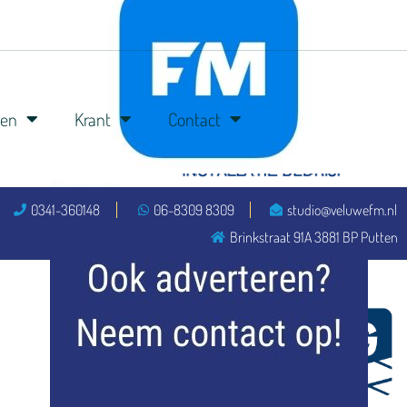
ren
Krant
Contact
flitsmeister
0341-360148
06-8309 8309
studio@veluwefm.nl
kleijer
Brinkstraat 91A 3881 BP Putten