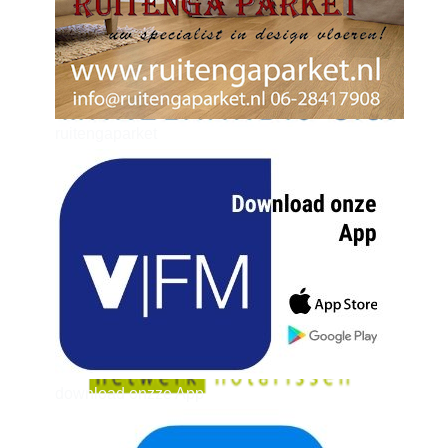
ruitengaparket
zielman
download onzze App
delangekortland