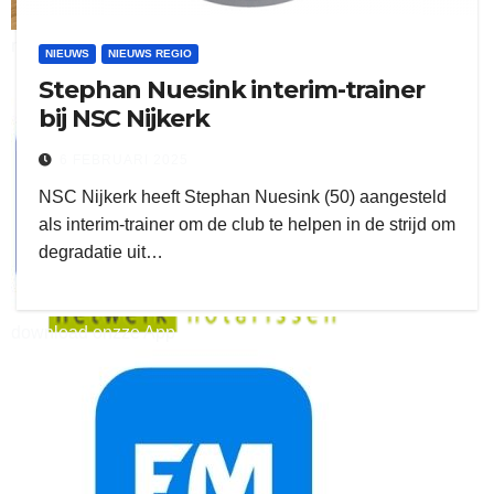
ruitengaparket
NIEUWS
NIEUWS REGIO
Stephan Nuesink interim-trainer
zielman
bij NSC Nijkerk
6 FEBRUARI 2025
NSC Nijkerk heeft Stephan Nuesink (50) aangesteld
als interim-trainer om de club te helpen in de strijd om
degradatie uit…
download onzze App
delangekortland