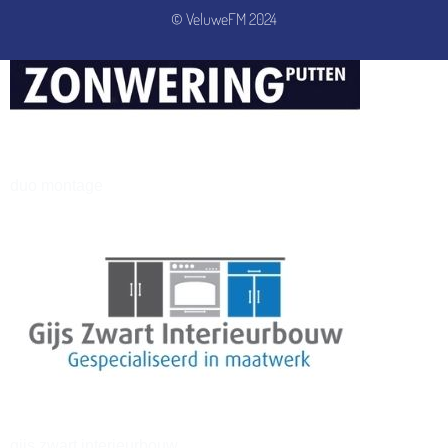
© VeluweFM 2024
henkvandeberg
duo montage
gijs zwart interieurbouw