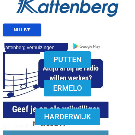
NU LIVE
kattenberg verhuizingen
PUTTEN
download onzze App
ERMELO
HARDERWIJK
word vrijwilliger (1)