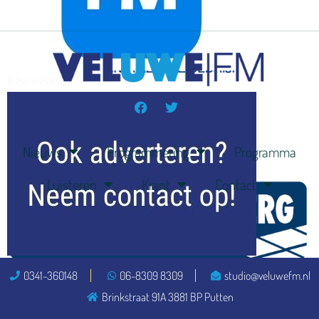
flitsmeister
kleijer
Nieuws
Programmering
Programma
Luisteren
Krant
Contact
ook adverteren
0341-360148
06-8309 8309
studio@veluwefm.nl
Brinkstraat 91A 3881 BP Putten