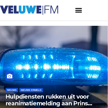
NIEUWS
NIEUWS ERMELO
NIEUWS HARDERWI
it voor
Museum Het Pakhuis 
 Prins
zoekt nazaten van Har