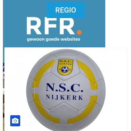
dierenkliniekputten
REGIO
refreshed webdesign putten
word vrijwilliger (1)