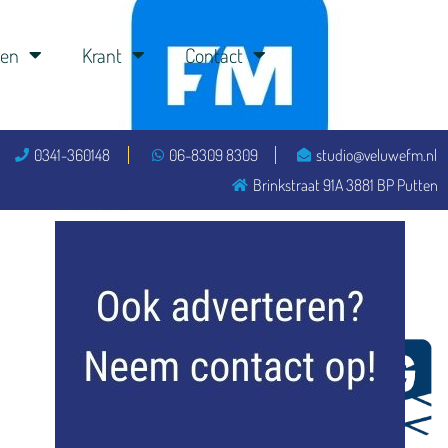
ren
Krant
Contact
0341-360148
06-8309 8309
studio@veluwefm.nl
Brinkstraat 91A 3881 BP Putten
flitsmeister
kleijer