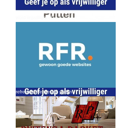
word vrijwilliger (1)
dierenkliniekputten
refreshed webdesign putten
word vrijwilliger (1)