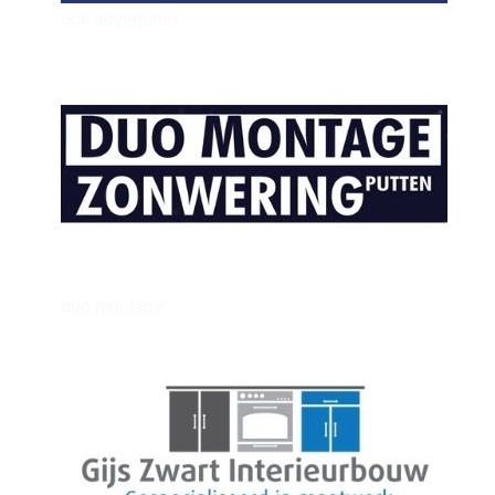
ook adverteren
henkvandeberg
duo montage