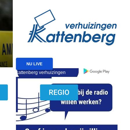
reanimatie ermelo
NIEUWS
NIEUWS ERMELO
Brand gemeld bij zorgin
Ermelo
7 AUGUSTUS 2026
NU LIVE
kattenberg verhuizingen
download onzze App
REGIO