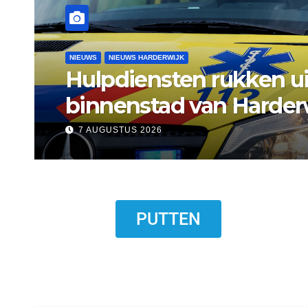
NIEUWS
NIEUWS ERMELO
Gemeente Ermelo wijst 
standplaats op Markt s
7 AUGUSTUS 2026
PUTTEN