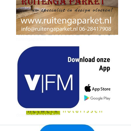
ruitengaparket
zielman
download onzze App
delangekortland