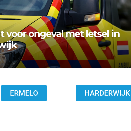
bezwaar vishandel af:
topt eind 2026
ERMELO
HARDERWIJK