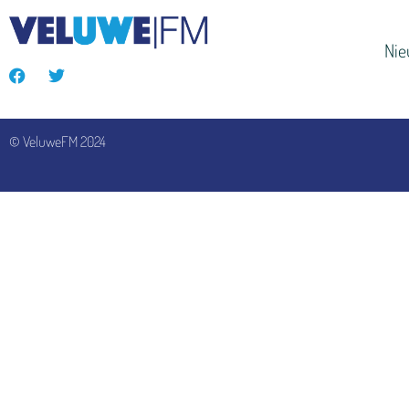
Ni
© VeluweFM 2024