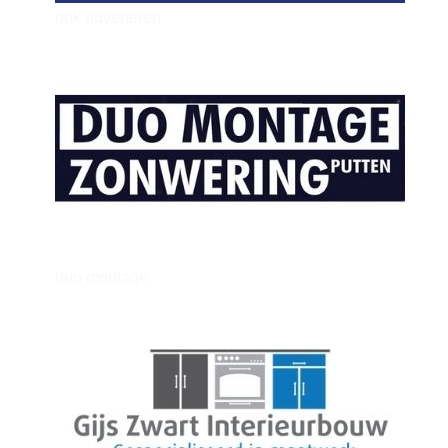
ook adverteren
henkvandeberg
duo montage