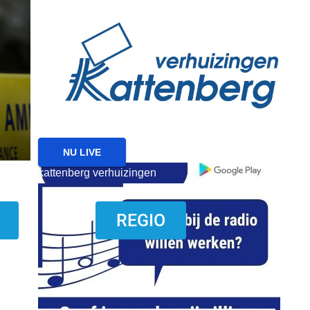
reanimatie ermelo
NIEUWS
NIEUWS ERMELO
Brand gemeld bij zorgi
Ermelo
7 AUGUSTUS 2026
NU LIVE
kattenberg verhuizingen
download onzze App
REGIO