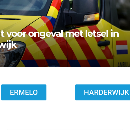
 bezwaar vishandel af:
stopt eind 2026
ERMELO
HARDERWIJK