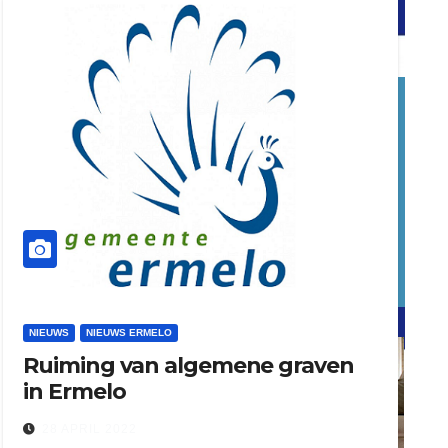
word vrijwilliger (1)
dierenkliniekputten
refreshed webdesign putten
NIEUWS
NIEUWS ERMELO
Ruiming van algemene graven
word vrijwilliger (1)
in Ermelo
28 APRIL 2022