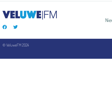
Ni
© VeluweFM 2024