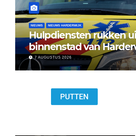
NIEUWS
NIEUWS ERMELO
Gemeente Ermelo wijst
standplaats op Markt 
7 AUGUSTUS 2026
PUTTEN