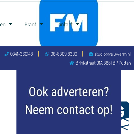
ren
Krant
Contact
0341-360148
06-8309 8309
studio@veluwefm.nl
flitsmeister
Brinkstraat 91A 3881 BP Putten
kleijer