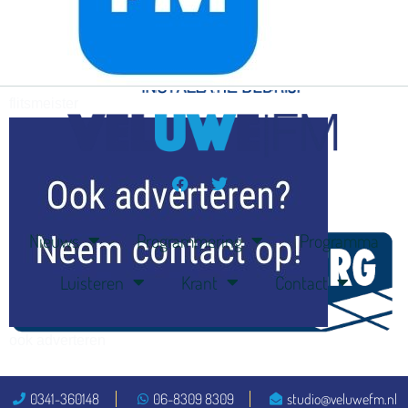
flitsmeister
kleijer
Nieuws
Programmering
Programma
Luisteren
Krant
Contact
ook adverteren
0341-360148
06-8309 8309
studio@veluwefm.nl