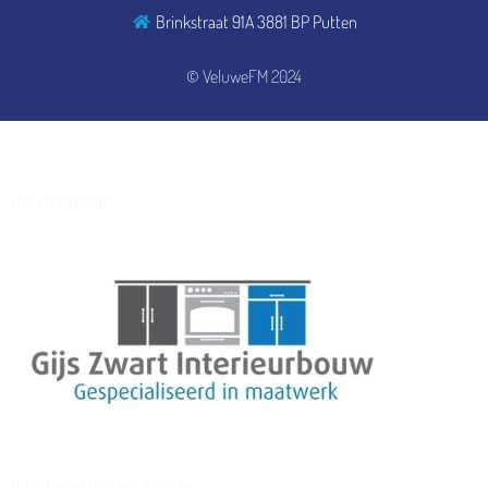
Brinkstraat 91A 3881 BP Putten
henkvandeberg
© VeluweFM 2024
duo montage
gijs zwart interieurbouw