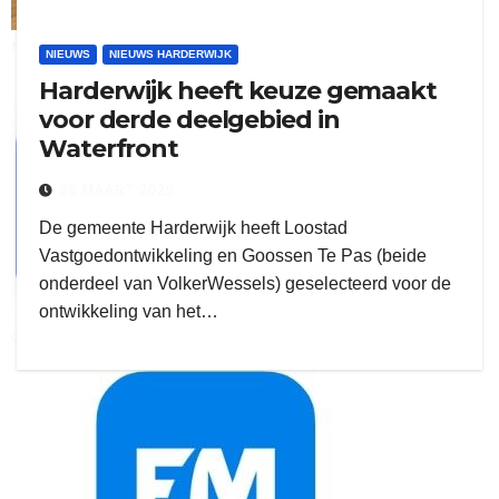
ruitengaparket
NIEUWS
NIEUWS HARDERWIJK
Harderwijk heeft keuze gemaakt
zielman
voor derde deelgebied in
Waterfront
26 MAART 2025
De gemeente Harderwijk heeft Loostad
Vastgoedontwikkeling en Goossen Te Pas (beide
onderdeel van VolkerWessels) geselecteerd voor de
ontwikkeling van het…
download onzze App
delangekortland