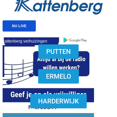
NU LIVE
kattenberg verhuizingen
PUTTEN
download onzze App
ERMELO
HARDERWIJK
word vrijwilliger (1)