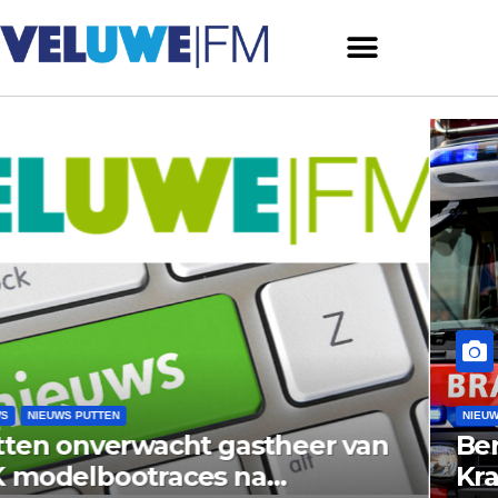
NIEUWS
NIEUWS PUTTEN
 van
Bermbrand langs
Krachtighuizerweg in Putten