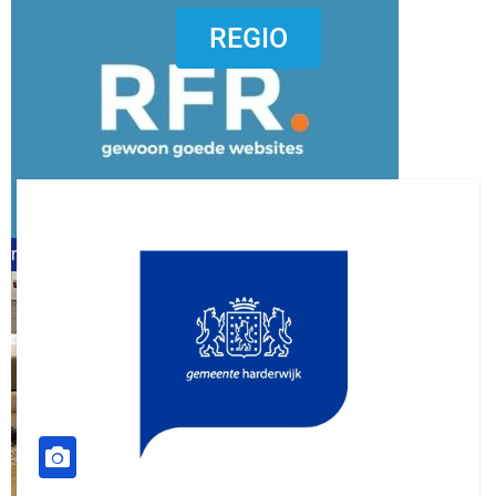
dierenkliniekputten
REGIO
refreshed webdesign putten
word vrijwilliger (1)