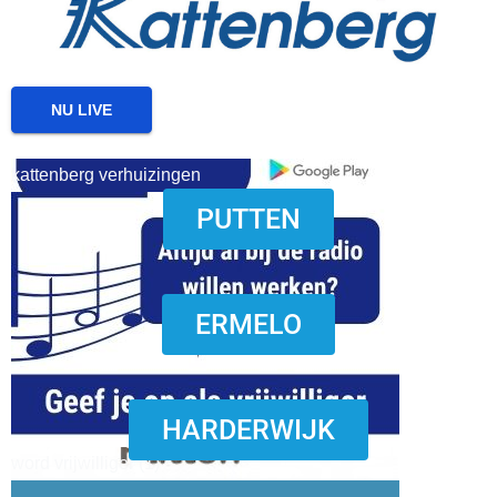
NU LIVE
kattenberg verhuizingen
PUTTEN
download onzze App
ERMELO
HARDERWIJK
word vrijwilliger (1)