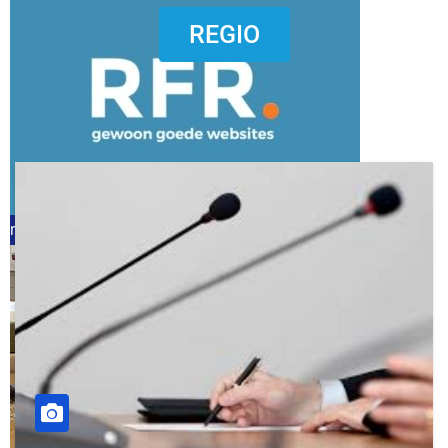
dierenkliniekputten
REGIO
refreshed webdesign putten
word vrijwilliger (1)