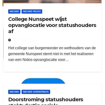
ruitengaparket
NIEUWS
NIEUWS REGIO
College Nunspeet wijst
zielman
opvanglocatie voor statushouders
af
28 APRIL 2025
Het college van burgemeester en wethouders van de
gemeente Nunspeet stemt niet in met het realiseren
van een Nidos-opvanglocatie voor…
download onzze App
delangekortland
NIEUWS
NIEUWS HARDERWIJK
Doorstroming statushouders