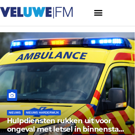
NIEUWS
NIEUWS ERMELO
voor
Gemeente Ermelo wijst b
nenstad
vishandel af: standplaats