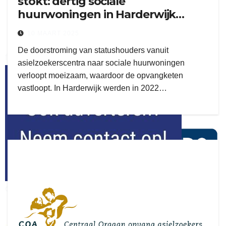
stokt: dertig sociale
huurwoningen in Harderwijk
toegewezen
10 MAART 2025
De doorstroming van statushouders vanuit
flitsmeister
asielzoekerscentra naar sociale huurwoningen
verloopt moeizaam, waardoor de opvangketen
kleijer
vastloopt. In Harderwijk werden in 2022…
ook adverteren