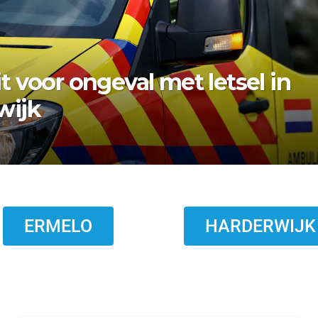
bezwaar vishandel af:
topt eind 2026
ERMELO
HARDERWIJK