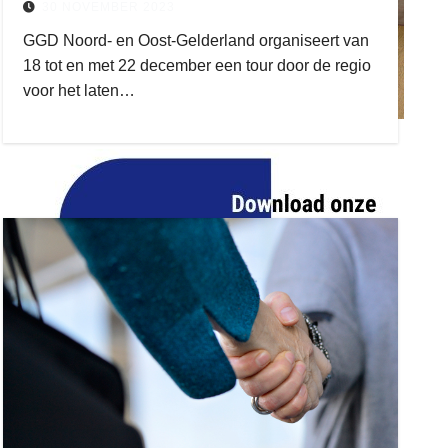
30 NOVEMBER 2023
GGD Noord- en Oost-Gelderland organiseert van
18 tot en met 22 december een tour door de regio
voor het laten…
ruitengaparket
zielman
download onzze App
delangekortland