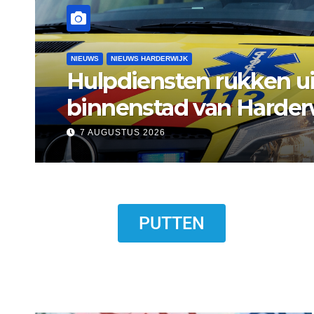
NIEUWS
NIEUWS ERMELO
Gemeente Ermelo wijst 
standplaats op Markt s
7 AUGUSTUS 2026
PUTTEN