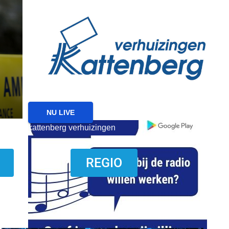
reanimatie ermelo
NIEUWS
NIEUWS ERMELO
Brand gemeld bij zorgin
Ermelo
7 AUGUSTUS 2026
NU LIVE
kattenberg verhuizingen
download onzze App
REGIO