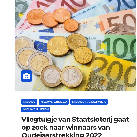
NIEUWS
NIEUWS ERMELO
NIEUWS HARDERWIJK
NIEUWS PUTTEN
Vliegtuigje van Staatsloterij gaat
op zoek naar winnaars van
Oudejaarstrekking 2022