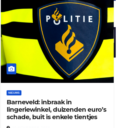
ook adverteren
henkvandeberg
duo montage
NIEUWS
Barneveld: inbraak in
lingeriewinkel, duizenden euro’s
schade, buit is enkele tientjes
30 NOVEMBER 2023