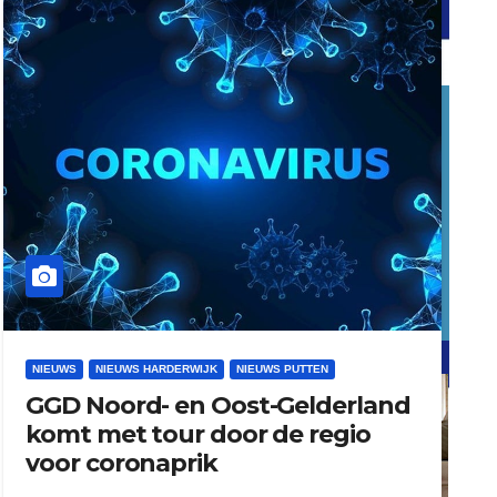
word vrijwilliger (1)
dierenkliniekputten
refreshed webdesign putten
NIEUWS
NIEUWS HARDERWIJK
NIEUWS PUTTEN
GGD Noord- en Oost-Gelderland
word vrijwilliger (1)
komt met tour door de regio
voor coronaprik