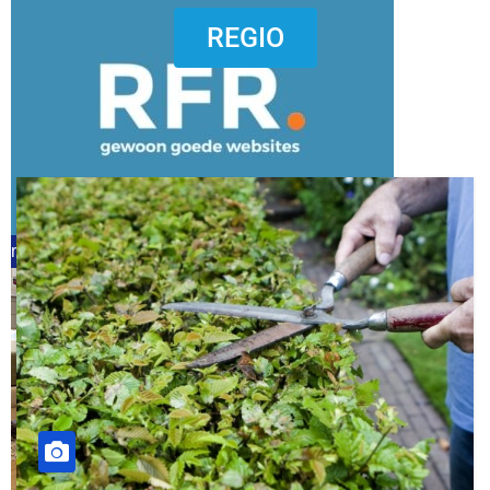
dierenkliniekputten
REGIO
refreshed webdesign putten
word vrijwilliger (1)