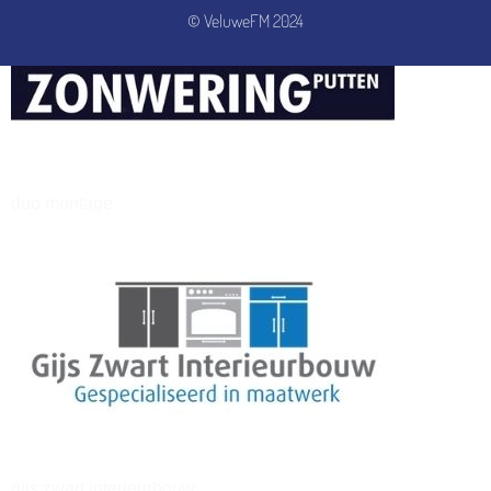
© VeluweFM 2024
henkvandeberg
duo montage
gijs zwart interieurbouw