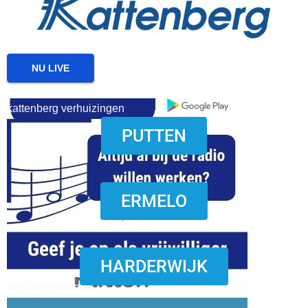
NU LIVE
kattenberg verhuizingen
PUTTEN
download onzze App
ERMELO
HARDERWIJK
word vrijwilliger (1)