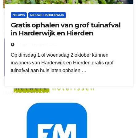
ruitengaparket
NIEUWS
NIEUWS HARDERWIJK
Gratis ophalen van grof tuinafval
zielman
in Harderwijk en Hierden
24 SEPTEMBER 2024
Op dinsdag 1 of woensdag 2 oktober kunnen
inwoners van Harderwijk en Hierden gratis grof
tuinafval aan huis laten ophalen.…
download onzze App
delangekortland