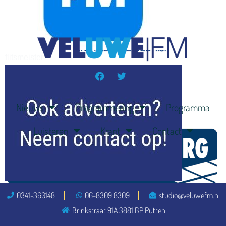
flitsmeister
kleijer
Nieuws
Programmering
Programma
Luisteren
Krant
Contact
ook adverteren
0341-360148
06-8309 8309
studio@veluwefm.nl
Brinkstraat 91A 3881 BP Putten