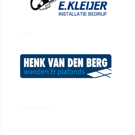
kleijer
henkvandeberg