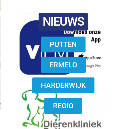
reanimatie ermelo
NIEUWS
PUTTEN
ERMELO
download onzze App
HARDERWIJK
REGIO