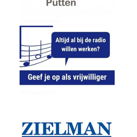
dierenkliniekputten
n
word vrijwilliger (1)