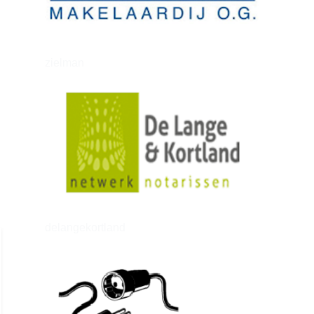
zielman
delangekortland