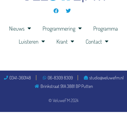
Nieuws
Programmering
Programma
Luisteren
Krant
Contact
0341-360148
06-8309 8309
studio@veluwefm.nl
Brinkstraat 91A 3881 BP Putten
© VeluweFM 2024