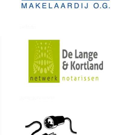
zielman
delangekortland