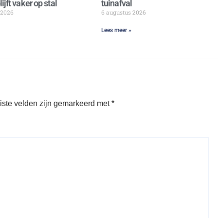
ijft vaker op stal
tuinafval
 2026
6 augustus 2026
Lees meer »
iste velden zijn gemarkeerd met
*