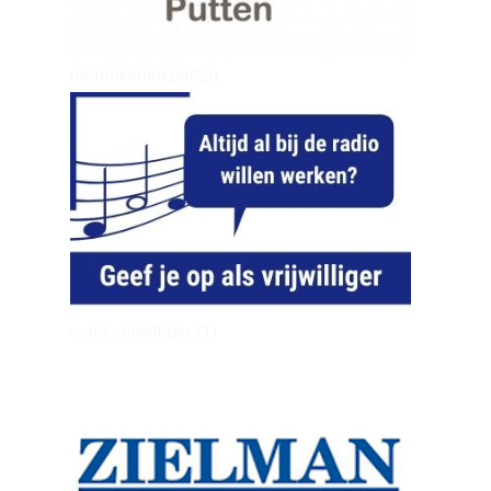
dierenkliniekputten
word vrijwilliger (1)