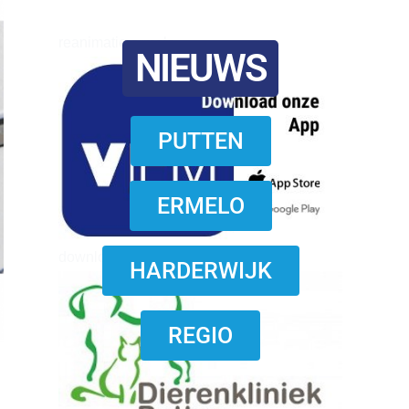
reanimatie ermelo
NIEUWS
PUTTEN
ERMELO
download onzze App
HARDERWIJK
REGIO