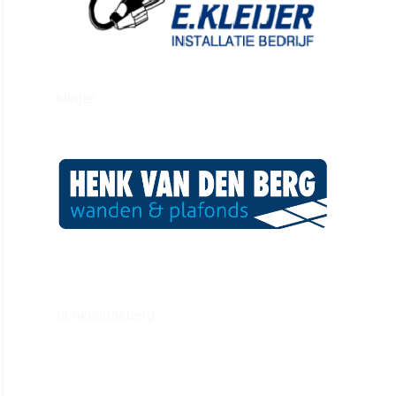
kleijer
henkvandeberg