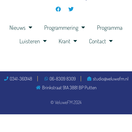
Nieuws
Programmering
Programma
Luisteren
Krant
Contact
0341-360148
06-8309 8309
studio@veluwefm.nl
Brinkstraat 91A 3881 BP Putten
© VeluweFM 2024