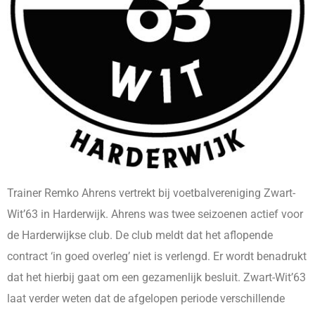
Trainer Remko Ahrens vertrekt bij voetbalvereniging Zwart-
Wit’63 in Harderwijk. Ahrens was twee seizoenen actief voor
de Harderwijkse club. De club meldt dat het aflopende
contract ‘in goed overleg’ niet is verlengd. Er wordt benadrukt
dat het hierbij gaat om een gezamenlijk besluit. Zwart-Wit’63
laat verder weten dat de afgelopen periode verschillende