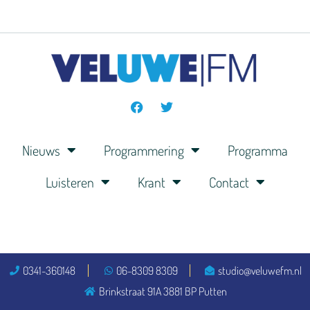
Nieuws
Programmering
Programma
Luisteren
Krant
Contact
0341-360148
06-8309 8309
studio@veluwefm.nl
Brinkstraat 91A 3881 BP Putten