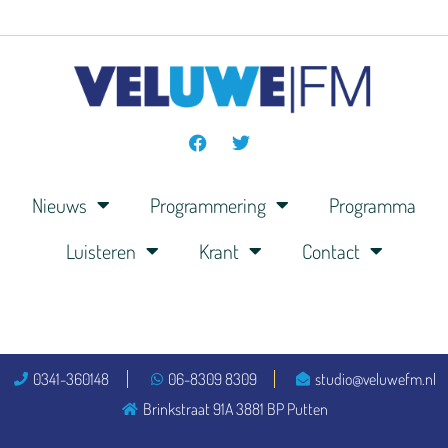
Nieuws
Programmering
Programma
Luisteren
Krant
Contact
0341-360148
06-8309 8309
studio@veluwefm.nl
Brinkstraat 91A 3881 BP Putten