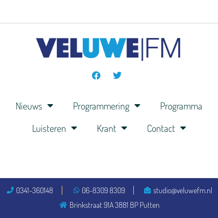
Nieuws
Programmering
Programma
Luisteren
Krant
Contact
0341-360148
06-8309 8309
studio@veluwefm.nl
Brinkstraat 91A 3881 BP Putten