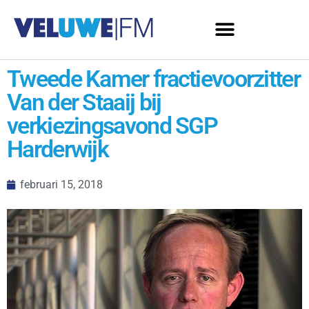
Tweede Kamer fractievoorzitter
Van der Staaij bij
verkiezingsavond SGP
Harderwijk
februari 15, 2018