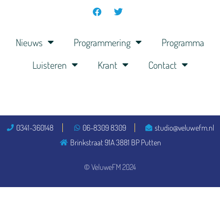
Nieuws
Programmering
Programma
Luisteren
Krant
Contact
0341-360148
06-8309 8309
studio@veluwefm.nl
Brinkstraat 91A 3881 BP Putten
© VeluweFM 2024