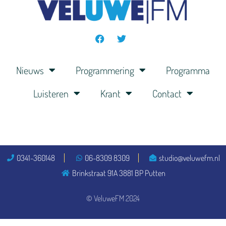
Nieuws
Programmering
Programma
Luisteren
Krant
Contact
0341-360148
06-8309 8309
studio@veluwefm.nl
Brinkstraat 91A 3881 BP Putten
© VeluweFM 2024