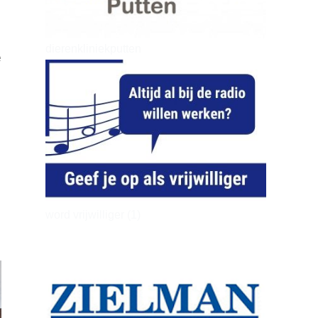
dierenkliniekputten
e
word vrijwilliger (1)