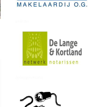
zielman
delangekortland