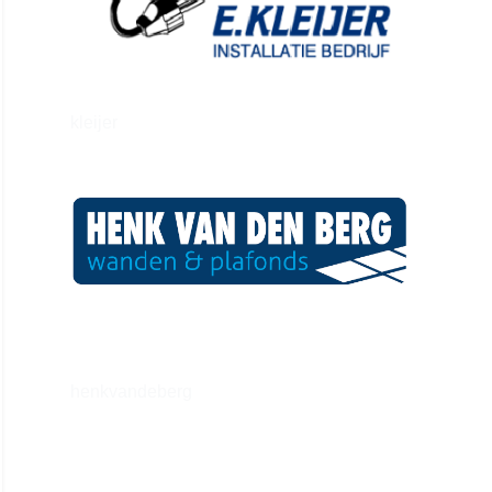
kleijer
henkvandeberg