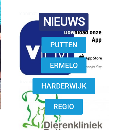
reanimatie ermelo
NIEUWS
PUTTEN
ERMELO
download onzze App
HARDERWIJK
REGIO