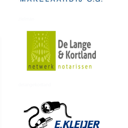
zielman
delangekortland