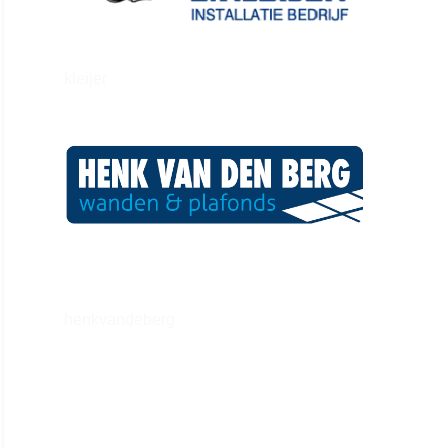
kleijer
henkvandeberg