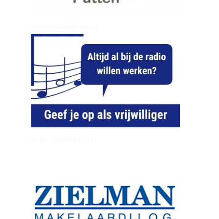
dierenkliniekputten
word vrijwilliger (1)