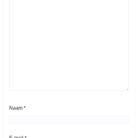
Naam
*
E-mail
*