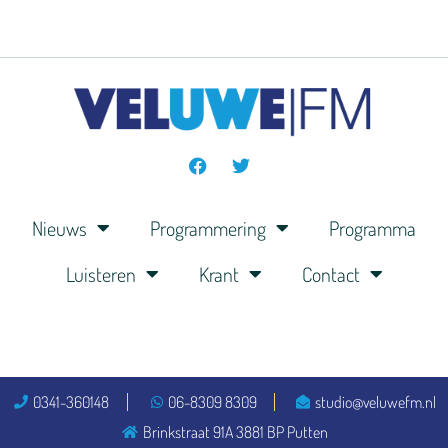
Nieuws
Programmering
Programma
Luisteren
Krant
Contact
0341-360148
06-8309 8309
studio@veluwefm.nl
Brinkstraat 91A 3881 BP Putten